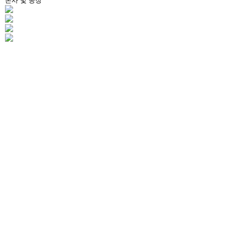
본사 및 공장
R&D
회사연혁
홍보센터
조직도
고객센터
CI소개
인증현황
설비현황
국내 및 해외 네트워크