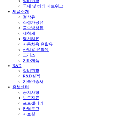
설비현황
국내 및 해외 네트워크
제품소개
절삭유
소성가공유
금속방청유
세척제
열처리유
자동차용 윤활유
산업용 윤활유
그리스
기타제품
R&D
장비현황
R&D실적
기술인증서
홍보센터
공지사항
보도자료
포토갤러리
카달로그
자료실