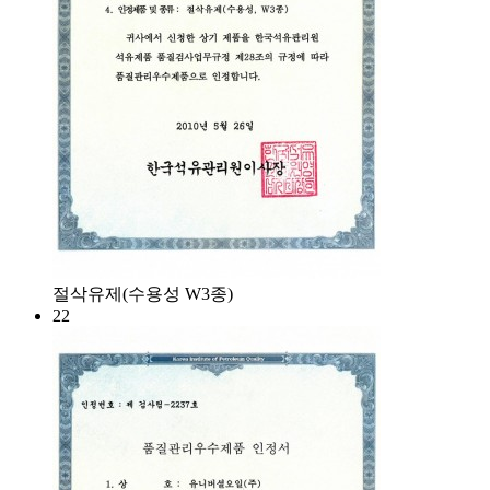
절삭유제(수용성 W3종)
22