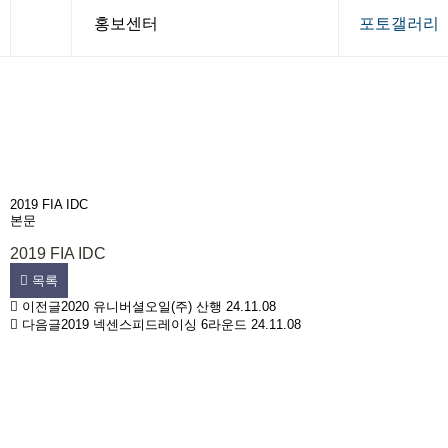
홍보센터
포토갤러리
회사소개
공지사항
제품소개
보도자료
R&D
포토갤러리
홍보센터
카달로그
2019 FIA IDC
본문
고객센터
자료실
2019 FIA IDC
목록
이전글
2020 유니버셜오일(주) 산행
24.11.08
다음글
2019 넥센스피드레이싱 6라운드
24.11.08